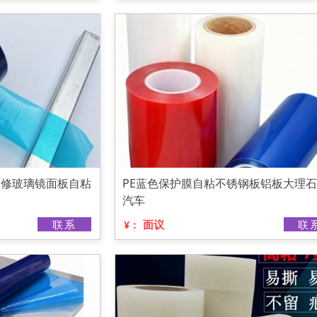
装修玻璃镜面板自粘
PE蓝色保护膜自粘不锈钢板铝板大理
汽车
联系
面议
联
¥：