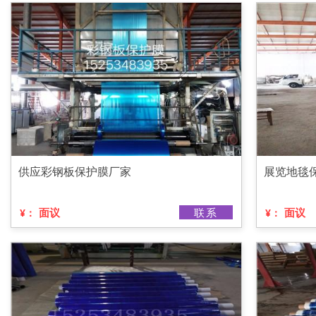
供应彩钢板保护膜厂家
展览地毯
面议
联系
面议
¥：
¥：