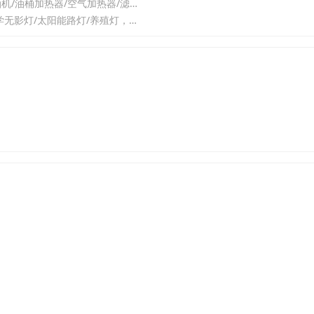
选云母绝缘板看这里，2026年口碑厂家汇总，自动烘干设备/真空滤油机/油桶加热器/空气加热器/滤油机，云母绝缘产品哪个好
2026年4月优质的开关系列公司推荐，接线端子/插座/植物照明灯/教学无影灯/太阳能路灯/养殖灯，开关系列直销厂家找哪家