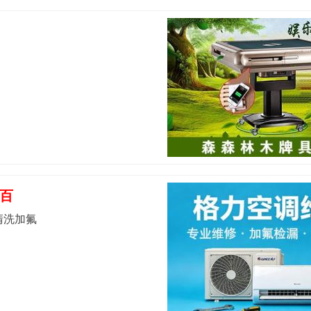
百
清洗加氟