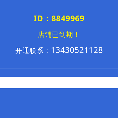
ID：8849969
店铺已到期！
13430521128
开通联系：