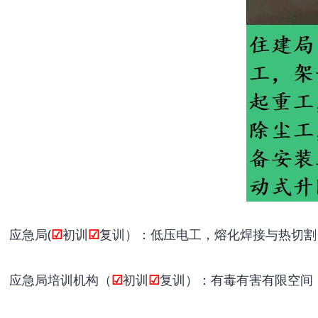
应急局(
☑
初训
☑
复训）：低压电工，熔化焊接与热切割
应急局培训机构（
☑
初训
☑
复训）：有毒有害有限空间